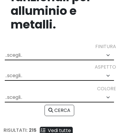
alluminio e
metalli.
FINITURA
ASPETTO
COLORE
CERCA
RISULTATI:
215
Vedi tutte